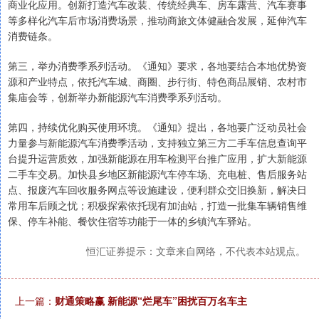
商业化应用。创新打造汽车改装、传统经典车、房车露营、汽车赛事
等多样化汽车后市场消费场景，推动商旅文体健融合发展，延伸汽车
消费链条。
第三，举办消费季系列活动。《通知》要求，各地要结合本地优势资
源和产业特点，依托汽车城、商圈、步行街、特色商品展销、农村市
集庙会等，创新举办新能源汽车消费季系列活动。
第四，持续优化购买使用环境。《通知》提出，各地要广泛动员社会
力量参与新能源汽车消费季活动，支持独立第三方二手车信息查询平
台提升运营质效，加强新能源在用车检测平台推广应用，扩大新能源
二手车交易。加快县乡地区新能源汽车停车场、充电桩、售后服务站
点、报废汽车回收服务网点等设施建设，便利群众交旧换新，解决日
常用车后顾之忧；积极探索依托现有加油站，打造一批集车辆销售维
保、停车补能、餐饮住宿等功能于一体的乡镇汽车驿站。
恒汇证券提示：文章来自网络，不代表本站观点。
上一篇：
财通策略赢 新能源“烂尾车”困扰百万名车主