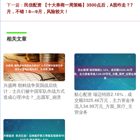
下一篇：
民信配资 【十大券商一周策略】3500点后，A股咋走？7
月，不错！8—9月，风险较大！
相关文章
兴盛网 朝鲜战争英国战后统
计：士兵们被中国军队作战方式
航心配资 瑞迈特跌2.16%，成
造成心理冲击？_志愿军_崩溃
交额3325.46万元，主力资金净
流入34.99万元_方面_医疗_主
营业务