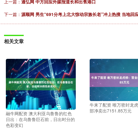
上一篇：
通弘网 中方回应外媒报道长和出售港口
下一篇：
源顺网 男生“691分考上北大惊动宗族长老”冲上热搜 当地回
相关文章
牛来了配资 唯万密封龙
部净卖出7151.85万元
融牛网配资 澳大利亚乌鲁鲁的红色
日出：在乌鲁鲁巨石前，日出时分的
色彩变幻