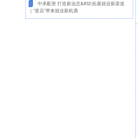
​中承配资 打造新业态&#32;拓展就业新渠道
5
｜“竖店”带来就业新机遇