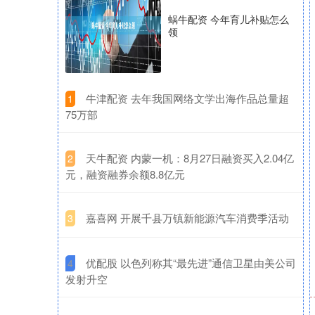
蜗牛配资 今年育儿补贴怎么
领
​牛津配资 去年我国网络文学出海作品总量超
1
75万部
​天牛配资 内蒙一机：8月27日融资买入2.04亿
2
元，融资融券余额8.8亿元
​嘉喜网 开展千县万镇新能源汽车消费季活动
3
​优配股 以色列称其“最先进”通信卫星由美公司
4
发射升空