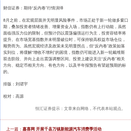
财信证券：期待“反内卷”行情演绎
8月之前，在宏观层面并无明显风险事件，市场正处于新一轮做多窗口
期，叠加投资者情绪改善、增量资金入场，指数仍有上行动能，虽然
面临强压力位的限制，但预计仍以震荡偏强运行为主，投资容错率将
提升。在市场宽基指数并未明显破位时，可保持较高权益市场仓位，
顺势而为。虽然宏观经济及政策未见明显拐点，但“反内卷”政策如落
实到位，将缓解“增收不增利”的困境，指数仍可能进入新一轮戴维斯
双击阶段、并向上走出震荡调整区间。投资上建议关注“反内卷”相关
方向、稳定币相关方向、有色方向，以及半年报预告有望超预期的标
的。
排版：刘珺宇
校对：高源
恒汇证券提示：文章来自网络，不代表本站观点。
上一篇：
嘉喜网 开展千县万镇新能源汽车消费季活动