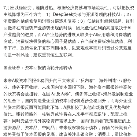
7月应以稳应变，谨防过热。根据经济复苏与市场流动性，可以把投资
主线降维为三个方向：1）DeepSeek突破与开源引领的科技AI+；2）
消费股的估值修复和消费分层逐步复苏；3）低估红利继续崛起。红利
回撤常在有强势产业趋势出现的时候，因此低估红利的高度取决于AI
产业趋势的进展，而AI产业趋势的进展又取决于AI应用端和消费端的
突破。消费板块投资的核心因子是估值，在当前消费板块低估值、利
率下行、政策催化下复苏周期抬头，以宏观叙事而对消费过分悲观反
而是一种风险，建议重视恒生互联网。
国金证券：资本回报的齿轮开始转动
未来A股资本回报企稳回升的三大来源：“反内卷”、海外制造业>服务
业、债务不再收缩。未来国内资本回报下降、海外资本回报维持高位
的状态将会被扭转。在国内“反内卷”、债务停止收缩+海外发展制造业
的组合下，国内制造业企业的资本回报将逐步企稳回升，而海外企业
的资本回报反而可能因此下降，A股相较于其他市场将更具优势和性
价比。哑铃策略的一枝独秀或许将在未来半年彻底逆转，配置上推
荐：同时受益于海外实物资产需求上升、国内“反内卷”政策推进的上
游资源品、资本品、中间品；未来股权将优于债权，保险的长期资产
端将受益于资本回报的见底，建议关注非银金融；消费上，量比价格