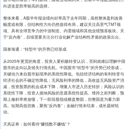
向进攻是胜率较高的选择。
整体来看，A股半年报业绩向好率高于去年同期，虽然整体盈利改善
幅度或有限，但结构性方向仍然值得布局，建议关注高景气TMT领
域、具有全球竞争力的中游制造、内需领域和其他业绩预喜板块。关
于“反内卷”，后续需要关注分行业化解产业结构性矛盾的政策出台。
国泰海通：“转型牛”的升势已经形成
从2025年更宽的角度，投资人要积极转变认识，否则就难以理解中国
股市的走向以及错失行情先机。中国股市“转型牛”的升势已经形成，
关键动力来自股市贴现率的系统性降低。包括经济结构的有利转变与
经济社会的不确定性降低；无风险利率的降低，高收益无风险资产消
减，投资股票的机会成本下降，增量入市进入历史转折；风险认识的
系统性下降，投资人接纳风险的意愿系统性提高。维持之前判断，预
期上修斜率将放慢，下一阶段股指或横盘整固，但整固是为蓄力新
高。短期高低切换，聚焦“反内卷”；金融行情未结束，成长题材轮
动。
天风证券：如何看待“赚指数不赚钱”？