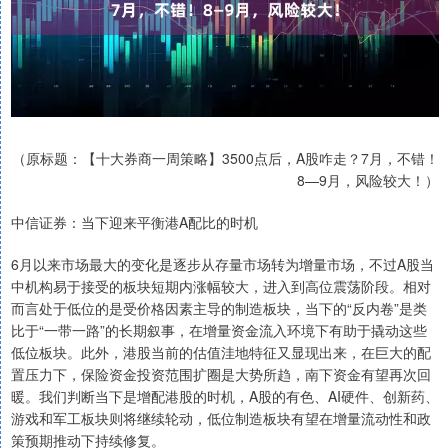
（原标题：【十大券商一周策略】3500点后，A股咋走？7月，不错！
8—9月，风险较大！）
中信证券：当下迎来平衡港A配比的时机
6月以来市场最大的变化是逐步从存量市场转为增量市场，不过A股当
中机构易于接受的板块短期内涨幅较大，进入到高位震荡阶段。相对
而言处于低位的是受价格因素主导的制造板块，当下的“反内卷”是类
比于“一带一路”的长期叙事，在增量资金流入环境下有助于撬动这些
低位板块。此外，港股当前的估值洼地特征又显现出来，在巨大的配
置压力下，保险资金投资范围扩圈是大势所趋，南下资金有望再次回
暖。我们判断当下是增配港股的时机，A股的有色、AI硬件、创新药、
游戏和军工板块则将继续轮动，低位制造板块有望在增量流动性和政
策预期推动下持续修复。