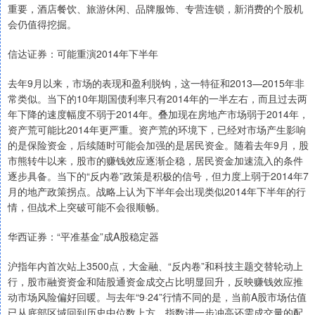
重要，酒店餐饮、旅游休闲、品牌服饰、专营连锁，新消费的个股机
会仍值得挖掘。
信达证券：可能重演2014年下半年
去年9月以来，市场的表现和盈利脱钩，这一特征和2013—2015年非
常类似。当下的10年期国债利率只有2014年的一半左右，而且过去两
年下降的速度幅度不弱于2014年。叠加现在房地产市场弱于2014年，
资产荒可能比2014年更严重。资产荒的环境下，已经对市场产生影响
的是保险资金，后续随时可能会加强的是居民资金。随着去年9月，股
市熊转牛以来，股市的赚钱效应逐渐企稳，居民资金加速流入的条件
逐步具备。当下的“反内卷”政策是积极的信号，但力度上弱于2014年7
月的地产政策拐点。战略上认为下半年会出现类似2014年下半年的行
情，但战术上突破可能不会很顺畅。
华西证券：“平准基金”成A股稳定器
沪指年内首次站上3500点，大金融、“反内卷”和科技主题交替轮动上
行，股市融资资金和陆股通资金成交占比明显回升，反映赚钱效应推
动市场风险偏好回暖。与去年“9·24”行情不同的是，当前A股市场估值
已从底部区域回到历史中位数上方，指数进一步冲高还需成交量的配