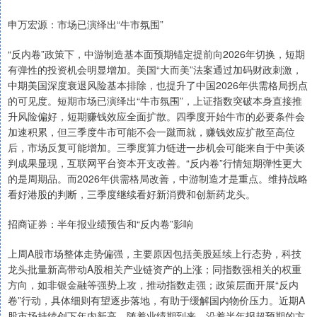
申万宏源：市场已演绎出“牛市氛围”
“反内卷”政策下，中游制造基本面预期锚定提前向2026年切换，短期
有弹性的投资机会明显增加。美国“大而美”法案通过加码财政刺激，
中期美国深度衰退风险基本排除，也提升了中国2026年供需格局拐点
的可见度。短期市场已演绎出“牛市氛围”，上证指数突破本身直接推
升风险偏好，短期赚钱效应全面扩散。四季度开始牛市的必要条件会
加速积累，但三季度牛市可能不会一蹴而就，赚钱效应扩散至高位
后，市场反复可能增加。三季度算力链进一步机会可能来自于中美谈
判成果显现，互联网平台资本开支改善。“反内卷”行情短期弹性更大
的是周期品。而2026年供需格局改善，中游制造才是重点。维持战略
看好港股的判断，三季度继续看好新消费和创新药龙头。
招商证券：半年报业绩预告和“反内卷”影响
上周A股市场整体走势偏强，主要原因包括美股延续上行态势，科技
龙头批量新高带动A股相关产业链资产的上涨；同指数强相关的权重
方向，如非银金融等强势上攻，推动指数走强；政策层面开展“反内
卷”行动，具体细则有望逐步落地，有助于缓解国内物价压力。近期A
股市场持续创下年内新高，随着业绩期到来，沿着半年报超预期的方