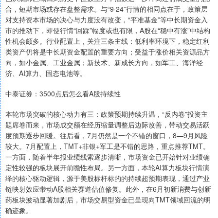
合，短期市场或存在盘整需求。与“9·24”行情的相同点在于，政策层
对支持资本市场的决心与力度没有改变，“平准基金”等中长期资金入
市的推动下，即使行情“回踩”幅度或也有限，A股在“稳中有涨”中结构
性机会颇多。行业配置上，关注三条主线：低利率环境下，稳定红利
类资产仍将是中长期资金配置的重要方向；受益于涨价相关资源品方
向，如小金属、工业金属；新技术、新成长方向，如军工、海洋经
济、AI算力、固态电池等。
中泰证券：3500点后怎么看A股持续性
本轮市场突破的核心动力有三：政策预期持续升温，“反内卷”投资主
题席卷而来，市场成交额在经历缩量调整后边际改善，带动交易活跃
度预期逐步回暖。往后看，7月仍然是一个不错的窗口，8—9月风险
较大。7月配置上，TMT+非银+军工是不错的思路，重点推荐TMT。
一方面，随着半年报业绩线索逐步清晰，市场资金已开始针对业绩确
定性较强的板块展开前瞻性布局。另一方面，本轮AI算力板块行情演
绎的核心驱动逻辑，源于美股标杆标的的持续超预期表现，通过产业
链映射效应带动A股相关赛道估值修复。此外，在6月初新消费与创新
药板块波动显著加剧后，市场交易型资金已呈现向TMT领域回流的明
确迹象。