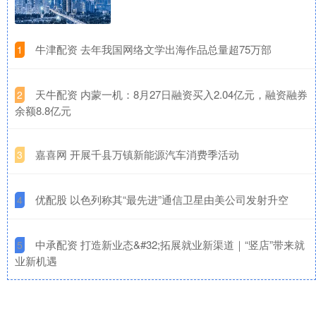
​牛津配资 去年我国网络文学出海作品总量超75万部
1
​天牛配资 内蒙一机：8月27日融资买入2.04亿元，融资融券
2
余额8.8亿元
​嘉喜网 开展千县万镇新能源汽车消费季活动
3
​优配股 以色列称其“最先进”通信卫星由美公司发射升空
4
​中承配资 打造新业态&#32;拓展就业新渠道｜“竖店”带来就
5
业新机遇