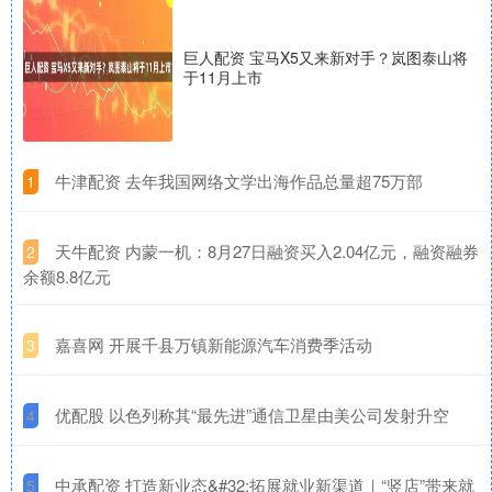
巨人配资 宝马X5又来新对手？岚图泰山将
于11月上市
​牛津配资 去年我国网络文学出海作品总量超75万部
1
​天牛配资 内蒙一机：8月27日融资买入2.04亿元，融资融券
2
余额8.8亿元
​嘉喜网 开展千县万镇新能源汽车消费季活动
3
​优配股 以色列称其“最先进”通信卫星由美公司发射升空
4
​中承配资 打造新业态&#32;拓展就业新渠道｜“竖店”带来就
5