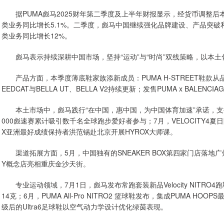
据PUMA彪马2025财年第二季度及上半年财报显示，经货币调整后本季
类业务同比增长5.1%。二季度，彪马中国继续强化品牌建设、产品突破
类业务同比增长12%。
彪马表示持续深耕中国市场，坚持“运动”与“时尚”双线策略，以本土
产品方面，本季度薄底鞋家族添新成员：PUMA H-STREET鞋款
EEDCAT与BELLA UT、BELLA V2持续更新；发售PUMA x BALENC
本土市场中，彪马践行“在中国，惠中国，为中国体育加速”承诺，支
000彪速赛累计吸引数千名全球跑步爱好者参与；7月，VELOCITY4
X亚洲最好成绩保持者洪范锡赴北京开展HYROX大师课。
渠道拓展方面，5月，中国独有的SNEAKER BOX第四家门店落地广州天
Y概念店亮相重庆金沙天街。
专业运动领域，7月1日，彪马发布常跑套装新品Velocity NITRO
14克；6月，PUMA All-Pro NITRO2 篮球鞋发布，集成PUMA
级后的Ultra6足球鞋以空气动力学设计优化绿茵表现。