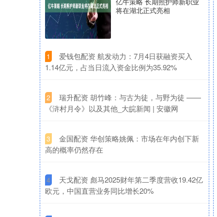
亿牛策略 长期照护师新职业
将在湖北正式亮相
​爱钱包配资 航发动力：7月4日获融资买入
1
1.14亿元，占当日流入资金比例为35.92%
​瑞升配资 胡竹峰：与古为徒，与野为徒 ——
2
《浒村月令》以及其他_大皖新闻 | 安徽网
​金国配资 华创策略姚佩：市场在年内创下新
3
高的概率仍然存在
​天戈配资 彪马2025财年第二季度营收19.42亿
4
欧元，中国直营业务同比增长20%