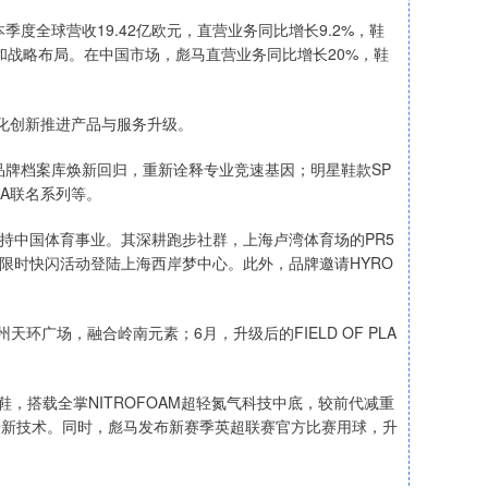
度全球营收19.42亿欧元，直营业务同比增长9.2%，鞋
和战略布局。在中国市场，彪马直营业务同比增长20%，鞋
化创新推进产品与服务升级。
从品牌档案库焕新回归，重新诠释专业竞速基因；明星鞋款SP
IAGA联名系列等。
持中国体育事业。其深耕跑步社群，上海卢湾体育场的PR5
夏日限时快闪活动登陆上海西岸梦中心。此外，品牌邀请HYRO
环广场，融合岭南元素；6月，升级后的FIELD OF PLA
4跑鞋，搭载全掌NITROFOAM超轻氮气科技中底，较前代减重
 HOOPS最新技术。同时，彪马发布新赛季英超联赛官方比赛用球，升