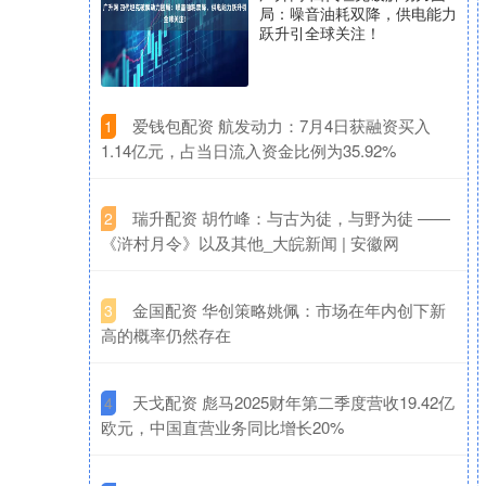
局：噪音油耗双降，供电能力
跃升引全球关注！
​爱钱包配资 航发动力：7月4日获融资买入
1
1.14亿元，占当日流入资金比例为35.92%
​瑞升配资 胡竹峰：与古为徒，与野为徒 ——
2
《浒村月令》以及其他_大皖新闻 | 安徽网
​金国配资 华创策略姚佩：市场在年内创下新
3
高的概率仍然存在
​天戈配资 彪马2025财年第二季度营收19.42亿
4
欧元，中国直营业务同比增长20%