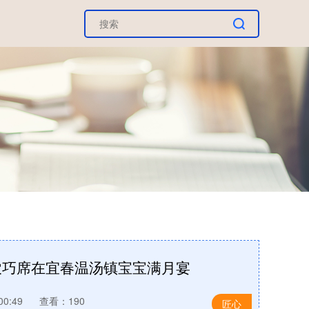
农巧席在宜春温汤镇宝宝满月宴
00:49
查看：190
匠心