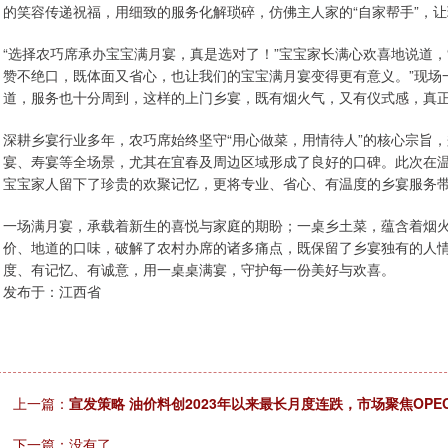
的笑容传递祝福，用细致的服务化解琐碎，仿佛主人家的“自家帮手”，
“选择农巧席承办宝宝满月宴，真是选对了！”宝宝家长满心欢喜地说道
赞不绝口，既体面又省心，也让我们的宝宝满月宴变得更有意义。”现场
道，服务也十分周到，这样的上门乡宴，既有烟火气，又有仪式感，真
深耕乡宴行业多年，农巧席始终坚守“用心做菜，用情待人”的核心宗旨
宴、寿宴等全场景，尤其在宜春及周边区域形成了良好的口碑。此次在
宝宝家人留下了珍贵的欢聚记忆，更将专业、省心、有温度的乡宴服务
一场满月宴，承载着新生的喜悦与家庭的期盼；一桌乡土菜，蕴含着烟
价、地道的口味，破解了农村办席的诸多痛点，既保留了乡宴独有的人
度、有记忆、有诚意，用一桌桌满宴，守护每一份美好与欢喜。
发布于：江西省
上一篇：
宣发策略 油价料创2023年以来最长月度连跌，市场聚焦OPE
下一篇：没有了