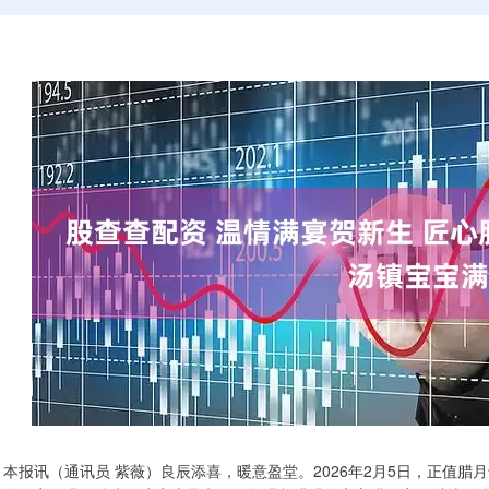
本报讯（通讯员 紫薇）良辰添喜，暖意盈堂。2026年2月5日，正值