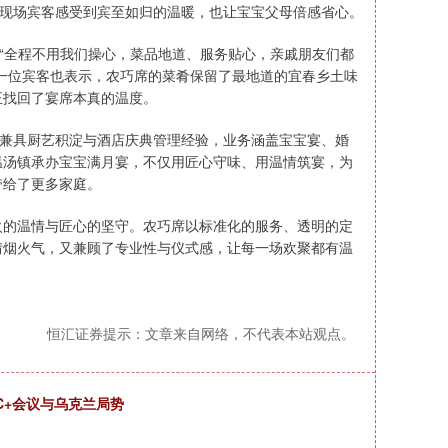
让现场宾客感受到宾至如归的温暖，也让宝宝父母倍感省心。
，“全程不用我们操心，菜品地道、服务贴心，亲戚朋友们都
一位宾客也表示，农巧席的菜肴保留了最地道的宜春乡土味
正找回了宴席本真的温度。
，兼具厨艺积淀与酒店庆典管理经验，业务涵盖宝宝宴、婚
温汤镇承办宝宝满月宴，不仅用匠心守味、用温情筑宴，为
带给了更多家庭。
火的温情与匠心的坚守。农巧席以标准化的服务、透明的定
情烟火气，又兼顾了专业性与仪式感，让每一场欢聚都有温
恒汇证券提示：文章来自网络，不代表本站观点。
C+会议与乌克兰局势