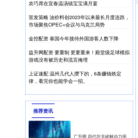
农巧席在宜春温汤镇宝宝满月宴
宣发策略 油价料创2023年以来最长月度连跌，
市场聚焦OPEC+会议与乌克兰局势
金控配资 泰国今年接待外国游客人数下降
益升网配资 要重制 更要重来！殿堂级足球模拟
游戏没有被历史和流言掩埋
上证速配 温州几代人攒下的，6条赚钱铁定
律，看完你也能学会一招。
推荐资讯
广升网 四代坦克破解动力困