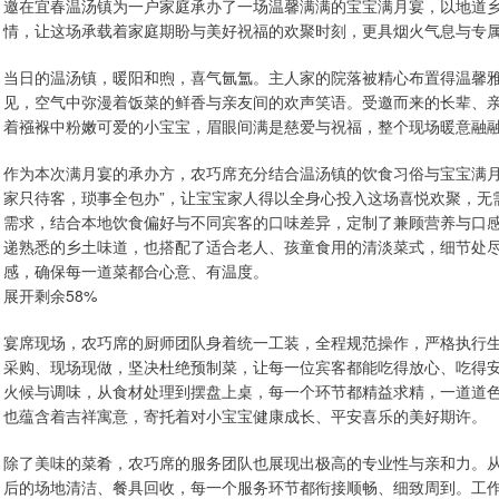
邀在宜春温汤镇为一户家庭承办了一场温馨满满的宝宝满月宴，以地道
情，让这场承载着家庭期盼与美好祝福的欢聚时刻，更具烟火气息与专
当日的温汤镇，暖阳和煦，喜气氤氲。主人家的院落被精心布置得温馨
见，空气中弥漫着饭菜的鲜香与亲友间的欢声笑语。受邀而来的长辈、
着襁褓中粉嫩可爱的小宝宝，眉眼间满是慈爱与祝福，整个现场暖意融
作为本次满月宴的承办方，农巧席充分结合温汤镇的饮食习俗与宝宝满月
家只待客，琐事全包办”，让宝宝家人得以全身心投入这场喜悦欢聚，无
需求，结合本地饮食偏好与不同宾客的口味差异，定制了兼顾营养与口
递熟悉的乡土味道，也搭配了适合老人、孩童食用的清淡菜式，细节处
感，确保每一道菜都合心意、有温度。
展开剩余58%
宴席现场，农巧席的厨师团队身着统一工装，全程规范操作，严格执行
采购、现场现做，坚决杜绝预制菜，让每一位宾客都能吃得放心、吃得
火候与调味，从食材处理到摆盘上桌，每一个环节都精益求精，一道道
也蕴含着吉祥寓意，寄托着对小宝宝健康成长、平安喜乐的美好期许。
除了美味的菜肴，农巧席的服务团队也展现出极高的专业性与亲和力。
后的场地清洁、餐具回收，每一个服务环节都衔接顺畅、细致周到。工