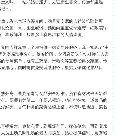
乡土风味、一站式贴心服务，见证新生喜悦，传递邻里温
属记忆。
雅致，彩色气球点缀其间，满月宴专属的吉祥装饰随处可
亲友欢聚一堂，围坐畅谈，频频向宝宝父母道贺，细致端详
融、喜乐祥和，尽显乡土宴席独有的人情温度。
宴的吉祥寓意，全程提供一站式闭环服务，真正实现了“主
需为宴席琐事分心。筹备阶段，农巧席团队主动对接主人家
感的专属菜单，既有土鸡汤、米粉肉等宜春经典农家菜，传
尽显用心，同时提供免费试菜服务，根据反馈优化菜品口
生熟分离、餐具消毒等食品安全标准，所有食材均当天新鲜
安心。厨师们凭借二十年厨艺积淀，精心把控每一道菜品的
色泽鲜亮、香气扑鼻的菜肴陆续上桌，不仅味道地道，菜名
从喜棚搭建、桌椅布置，到现场引导、端茶倒水，再到宴席
作人员主动关照现场的老人与孩童，贴心提供便利，用真诚