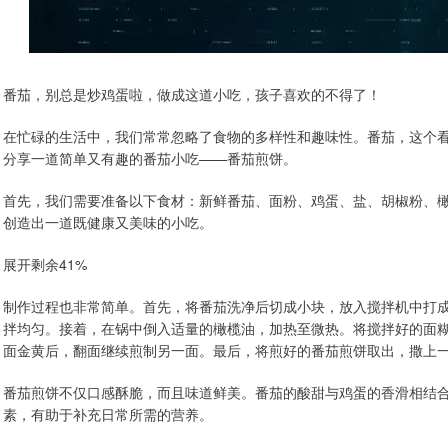
番茄，别总是炒鸡蛋啦，做成这道小吃，孩子喜欢的不得了！
在忙碌的生活中，我们常常忽略了食物的多样性和趣味性。番茄，这个
分享一道简单又有趣的番茄小吃——番茄煎饼。
首先，我们需要准备以下食材：新鲜番茄、面粉、鸡蛋、盐、胡椒粉、
创造出一道既健康又美味的小吃。
展开剩余41%
制作过程也非常简单。首先，将番茄洗净后切成小块，放入搅拌机中打
拌均匀。接着，在锅中倒入适量的橄榄油，加热至微热。将搅拌好的面
面金黄后，翻面继续煎制另一面。最后，将煎好的番茄煎饼取出，撒上
番茄煎饼不仅口感酥脆，而且味道鲜美。番茄的酸甜与鸡蛋的香滑相结
素，有助于补充日常所需的营养。