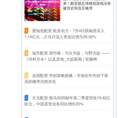
来！殿堂级足球模拟游戏没有
被历史和流言掩埋
​爱钱包配资 航发动力：7月4日获融资买入
1
1.14亿元，占当日流入资金比例为35.92%
​瑞升配资 胡竹峰：与古为徒，与野为徒 ——
2
《浒村月令》以及其他_大皖新闻 | 安徽网
​金国配资 华创策略姚佩：市场在年内创下新
3
高的概率仍然存在
​天戈配资 彪马2025财年第二季度营收19.42亿
4
欧元，中国直营业务同比增长20%