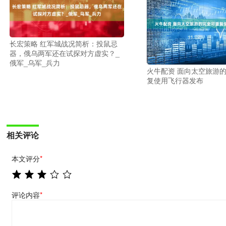
长宏策略 红军城战况简析：投鼠忌
器，俄乌两军还在试探对方虚实？_
俄军_乌军_兵力
火牛配资 面向太空旅游
复使用飞行器发布
相关评论
本文评分
*
评论内容
*