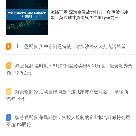
海陆证券 深海幽灵战力排行：印度被指凑
数，英法谁才真硬气？中国稳坐前三
​上上盈配资 美中东问题特使：对加沙停火谈判充满希望
1
​鼎冠优配 赢时胜：8月27日融券卖出5.43万股，融资融券余
2
额12.32亿元
​好策略配资 启动自律调查！这几家券商被点名→_承销商_
3
债券_低价
​智慧通配资 肇民科技：实控人控制的企业拟合计减持公司
4
不超3%股份