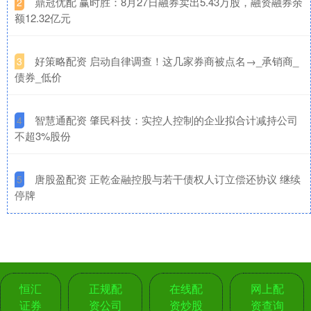
​鼎冠优配 赢时胜：8月27日融券卖出5.43万股，融资融券余
2
额12.32亿元
​好策略配资 启动自律调查！这几家券商被点名→_承销商_
3
债券_低价
​智慧通配资 肇民科技：实控人控制的企业拟合计减持公司
4
不超3%股份
​唐股盈配资 正乾金融控股与若干债权人订立偿还协议 继续
5
停牌
恒汇
正规配
在线配
网上配
证券
资公司
资炒股
资查询