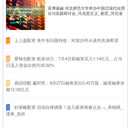
亚博速融 河北师范大学举办中国式现代化理
论与实践研讨会_马克思主义_基层_河北省
​上上盈配资 美中东问题特使：对加沙停火谈判充满希望
1
​爱钱包配资 航发动力：7月4日获融资买入1.14亿元，占当
2
日流入资金比例为35.92%
​鼎冠优配 赢时胜：8月27日融券卖出5.43万股，融资融券余
3
额12.32亿元
​好策略配资 启动自律调查！这几家券商被点名→_承销商_
4
债券_低价