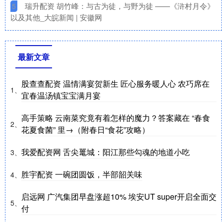
​瑞升配资 胡竹峰：与古为徒，与野为徒 ——《浒村月令》
5
以及其他_大皖新闻 | 安徽网
最新文章
股查查配资 温情满宴贺新生 匠心服务暖人心 农巧席在
1、
宜春温汤镇宝宝满月宴
高手策略 云南菜究竟有着怎样的魔力？答案藏在 “春食
2、
花夏食菌” 里→（附春日“食花”攻略）
我爱配资网 舌尖鼍城：阳江那些勾魂的地道小吃
3、
胜宇配资 一碗团圆饭，半部韶关味
4、
启远网 广汽集团早盘涨超10% 埃安UT super开启全面交
5、
付