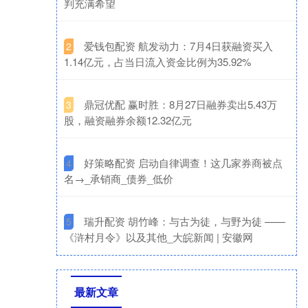
判充满希望
​爱钱包配资 航发动力：7月4日获融资买入
2
1.14亿元，占当日流入资金比例为35.92%
​鼎冠优配 赢时胜：8月27日融券卖出5.43万
3
股，融资融券余额12.32亿元
​好策略配资 启动自律调查！这几家券商被点
4
名→_承销商_债券_低价
​瑞升配资 胡竹峰：与古为徒，与野为徒 ——
5
《浒村月令》以及其他_大皖新闻 | 安徽网
最新文章