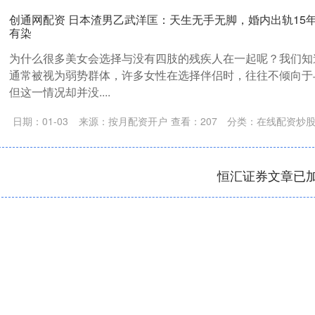
创通网配资 日本渣男乙武洋匡：天生无手无脚，婚内出轨15年
有染
为什么很多美女会选择与没有四肢的残疾人在一起呢？我们知
通常被视为弱势群体，许多女性在选择伴侣时，往往不倾向于
但这一情况却并没....
日期：01-03
来源：按月配资开户
查看：
207
分类：
在线配资炒
恒汇证券文章已