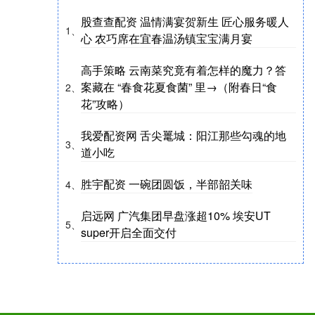
股查查配资 温情满宴贺新生 匠心服务暖人
1、
心 农巧席在宜春温汤镇宝宝满月宴
高手策略 云南菜究竟有着怎样的魔力？答
案藏在 “春食花夏食菌” 里→（附春日“食
2、
花”攻略）
我爱配资网 舌尖鼍城：阳江那些勾魂的地
3、
道小吃
胜宇配资 一碗团圆饭，半部韶关味
4、
启远网 广汽集团早盘涨超10% 埃安UT
5、
super开启全面交付