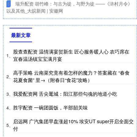
​瑞升配资 胡竹峰：与古为徒，与野为徒 ——《浒村月令》
5
以及其他_大皖新闻 | 安徽网
最新文章
股查查配资 温情满宴贺新生 匠心服务暖人心 农巧席在
1、
宜春温汤镇宝宝满月宴
高手策略 云南菜究竟有着怎样的魔力？答案藏在 “春食
2、
花夏食菌” 里→（附春日“食花”攻略）
我爱配资网 舌尖鼍城：阳江那些勾魂的地道小吃
3、
胜宇配资 一碗团圆饭，半部韶关味
4、
启远网 广汽集团早盘涨超10% 埃安UT super开启全面交
5、
付