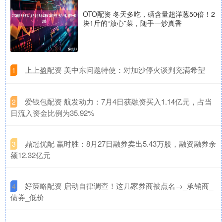
OTO配资 冬天多吃，硒含量超洋葱50倍！2
块1斤的“放心”菜，随手一炒真香
​上上盈配资 美中东问题特使：对加沙停火谈判充满希望
1
​爱钱包配资 航发动力：7月4日获融资买入1.14亿元，占当
2
日流入资金比例为35.92%
​鼎冠优配 赢时胜：8月27日融券卖出5.43万股，融资融券余
3
额12.32亿元
​好策略配资 启动自律调查！这几家券商被点名→_承销商_
4
债券_低价